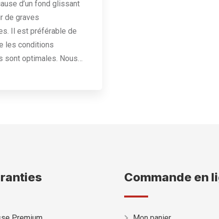
cause d’un fond glissant
r de graves
. Il est préférable de
e les conditions
s sont optimales. Nous…
ranties
Commande en l
isse Premium
Mon panier