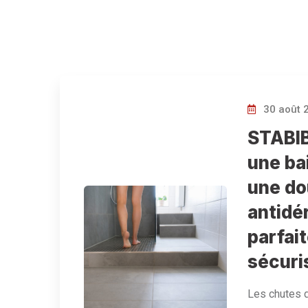
30 août 
STABIB
une ba
une d
antidé
parfai
sécuri
Les chutes 