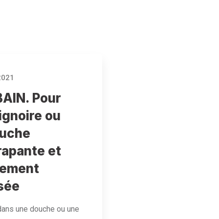
2021
AIN. Pour
ignoire ou
ouche
rapante et
tement
sée
dans une douche ou une