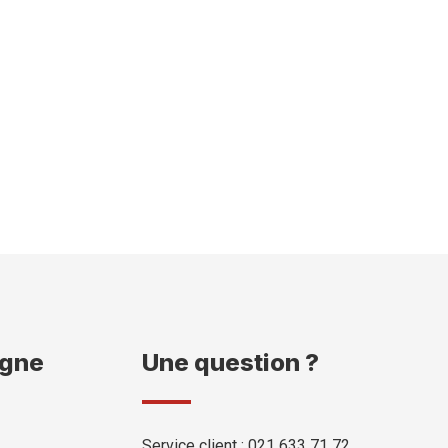
igne
Une question ?
Service client : 021 633 71 72