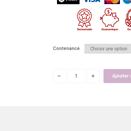
Contenance
Produit
Ajouter 
antidérapant
pour
douches
et
baignoires
STABIBAIN
quantity