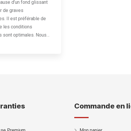
cause d’un fond glissant
r de graves
. Il est préférable de
e les conditions
s sont optimales. Nous…
ranties
Commande en l
isse Premium
Mon panier