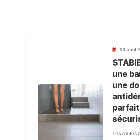
30 août 
STABIB
une ba
une d
antidé
parfai
sécuri
Les chutes 