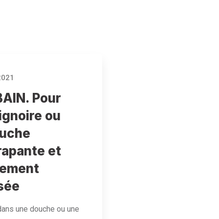
2021
AIN. Pour
ignoire ou
ouche
rapante et
tement
sée
dans une douche ou une